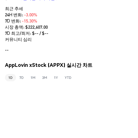
최근 추세
24H 변화:
-3.00%
7D 변화:
-15.30%
시장 총액:
$222,607.00
7D 최고/최저: $
--
/ $
--
커뮤니티 심리
--
AppLovin xStock (APPX) 실시간 차트
1D
7D
1M
3M
1Y
YTD