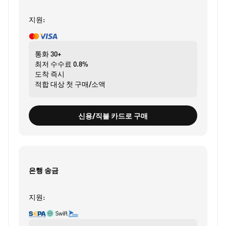
지원:
통화
30+
최저 수수료
0.8%
도착
즉시
적합 대상
첫 구매/소액
신용/직불 카드로 구매
은행 송금
지원: