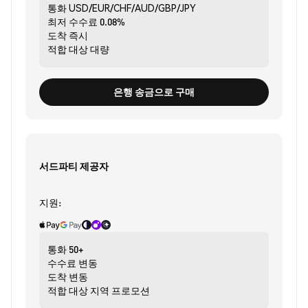
통화
USD/EUR/CHF/AUD/GBP/JPY
최저 수수료
0.08%
도착
즉시
적합 대상
대량
은행 송금으로 구매
서드파티 제공자
지원:
통화
50+
수수료
변동
도착
변동
적합 대상
지역 프로모션