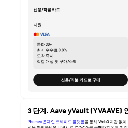
신용/직불 카드
지원:
통화
30+
최저 수수료
0.8%
도착
즉시
적합 대상
첫 구매/소액
신용/직불 카드로 구매
3 단계. Aave yVault (YVAAV
Phemex 온체인 트레이드 플랫폼
을 통해 Web3 지갑 없
성을 확인하세요. USDT로 YVAAVE를 구매하고 외부 지