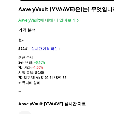
Aave yVault (YVAAVE)은(는) 무엇입
Aave yVault에 대해 더 알아보기
가격 분석
현재
$94.61
(
실시간 가격 확인
)
최근 추세
24H 변화:
+0.10%
7D 변화:
-1.00%
시장 총액:
$0.00
7D 최고/최저: $
102.91
/ $
91.82
커뮤니티 심리
--
Aave yVault (YVAAVE) 실시간 차트