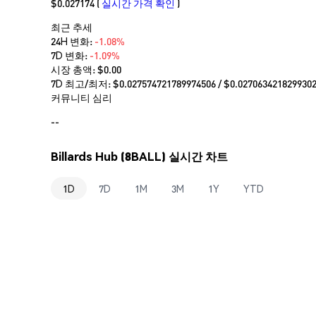
$0.027174
(
실시간 가격 확인
)
최근 추세
24H 변화:
-1.08%
7D 변화:
-1.09%
시장 총액:
$0.00
7D 최고/최저: $
0.027574721789974506
/ $
0.027063421829930
커뮤니티 심리
--
Billards Hub (8BALL) 실시간 차트
1D
7D
1M
3M
1Y
YTD