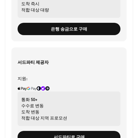
도착
즉시
적합 대상
대량
은행 송금으로 구매
서드파티 제공자
지원:
통화
50+
수수료
변동
도착
변동
적합 대상
지역 프로모션
서드파티로 구매