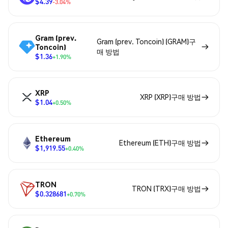
$4.39
-3.04%
Gram (prev.
Gram (prev. Toncoin) (GRAM)구
Toncoin)
매 방법
$1.36
+1.90%
XRP
XRP (XRP)구매 방법
$1.04
+0.50%
Ethereum
Ethereum (ETH)구매 방법
$1,919.55
+0.40%
TRON
TRON (TRX)구매 방법
$0.328681
+0.70%