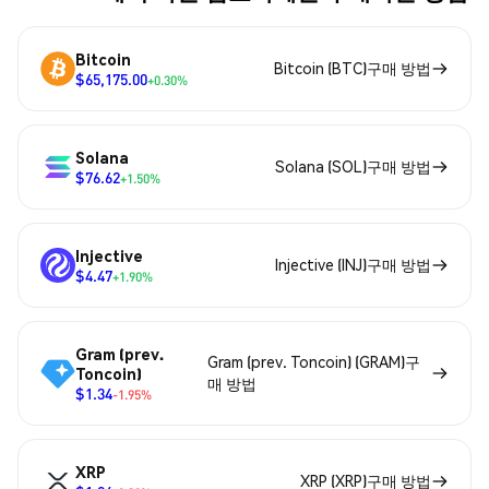
Bitcoin
Bitcoin (BTC)구매 방법
$65,175.00
+0.30%
Solana
Solana (SOL)구매 방법
$76.62
+1.50%
Injective
Injective (INJ)구매 방법
$4.47
+1.90%
Gram (prev.
Gram (prev. Toncoin) (GRAM)구
Toncoin)
매 방법
$1.34
-1.95%
XRP
XRP (XRP)구매 방법