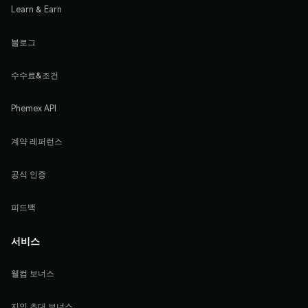
Learn & Earn
블로그
수수료&조건
Phemex API
계약 레퍼런스
공식 인증
피드백
서비스
웰컴 보너스
지인 초대 보너스