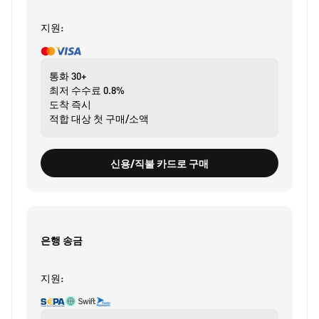
지원:
통화
30+
최저 수수료
0.8%
도착
즉시
적합 대상
첫 구매/소액
신용/직불 카드로 구매
은행 송금
지원: