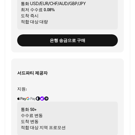
통화
USD/EUR/CHF/AUD/GBP/JPY
최저 수수료
0.08%
도착
즉시
적합 대상
대량
은행 송금으로 구매
서드파티 제공자
지원:
통화
50+
수수료
변동
도착
변동
적합 대상
지역 프로모션