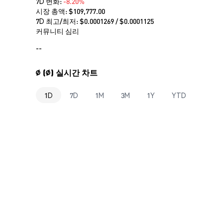
7D 변화:
-8.20%
시장 총액:
$109,777.00
7D 최고/최저: $
0.0001269
/ $
0.0001125
커뮤니티 심리
--
∅ (∅) 실시간 차트
1D
7D
1M
3M
1Y
YTD