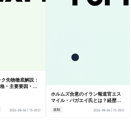
ダック先物徹底解説：
格・主要要因・取
ホルムズ合意のイラン報道官エス
マイル・バガエイ氏とは？経歴ガ
イド
規制
2026-08-06
|
15-20分
2026-08-06
|
15-20分