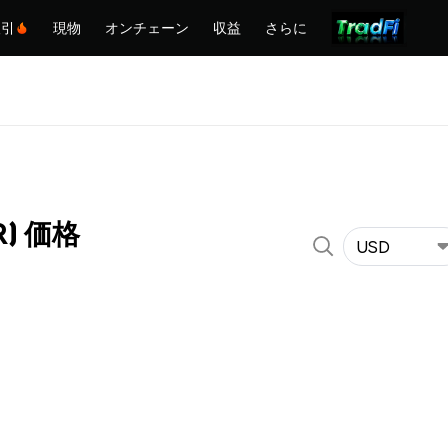
取引
現物
オンチェーン
収益
さらに
SR) 価格
USD