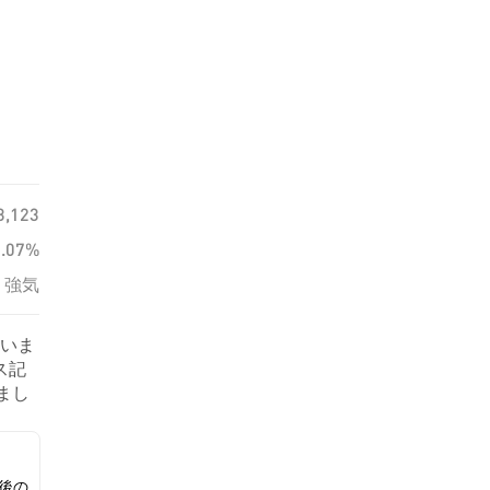
3,123
0.07%
強気
ていま
ス記
しまし
後の