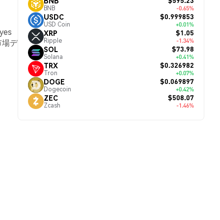
$595.23
BNB
BNB
-0.65%
$0.999853
USDC
USD Coin
+0.01%
yes
$1.05
XRP
Ripple
-1.34%
市場デ
$73.98
SOL
Solana
+0.41%
$0.326982
TRX
Tron
+0.07%
$0.069897
DOGE
Dogecoin
+0.42%
$508.07
ZEC
Zcash
-1.46%