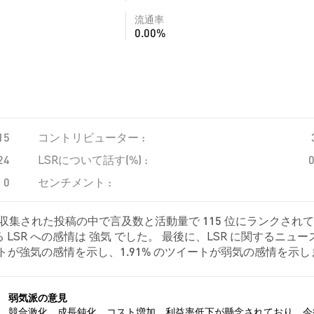
流通率
0.00%
15
コントリビューター :
24
LSRについて話す(%) :
0
センチメント :
り、収集された投稿の中で言及数と活動量で 115 位にランクされ
LSR への感情は 強気 でした。 最後に、LSR に関するニュー
のツイートが強気の感情を示し、1.91% のツイートが弱気の感情を示
。 これらの感情分析は 1516 件のツイートに基づいています。
弱気派の意見
的
競合激化、成長鈍化、コスト増加、利益率低下が懸念されており、今