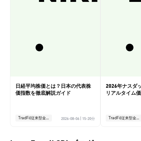
日経平均株価とは？日本の代表株
2026年ナス
価指数を徹底解説ガイド
リアルタイム価
引ガイド
TradFi(従来型金融)
TradFi(従来型金融)
2026-08-06
|
15-20分