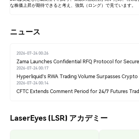
な株価上昇が期待できると考え、強気（ロング）で見ています。
​​ニュース​​
2026-07-24 00:26
Zama Launches Confidential RFQ Protocol for Secure 
2026-07-24 00:17
Hyperliquid's RWA Trading Volume Surpasses Crypto
2026-07-24 00:14
CFTC Extends Comment Period for 24/7 Futures Trad
LaserEyes (LSR) アカデミー