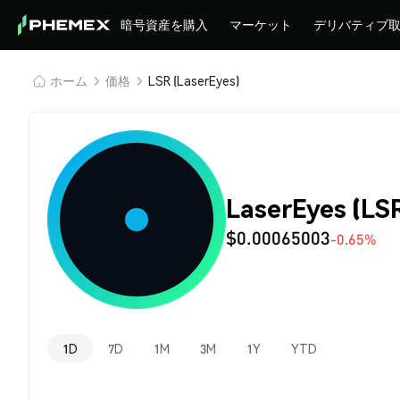
暗号資産を購入
マーケット
デリバティブ
ホーム
価格
LSR (LaserEyes)
LaserEyes (L
$0.00065003
-0.65%
1D
7D
1M
3M
1Y
YTD