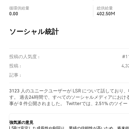
循環供給量
総供給量
0.00
402.50M
ソーシャル統計
投稿の人気度 :
#1
投稿 :
4,3
記事 :
3123 人のユニークユーザーが LSR について話してお
す。 過去24時間で、すべてのソーシャルメディアにおける 
事が 0 件公開されました。 Twitterでは、2.51% 
た。 95.58% のツイートは LSR に対して中立的でした
強気派の意見
LSRは安定した成長性や利回り、業績の信頼性が高いため、将来