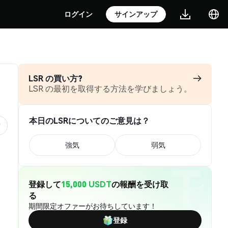
ログイン
サインアップ
LSR の買い方?
LSR の最初を取得する方法を学びましょう。
本日のLSRについてのご意見は？
強気
弱気
登録して
15,000 USDT
の報酬を受け取
る
期間限定オファーがお待ちしています！
登録