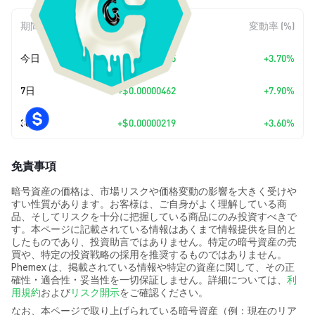
期間
金額変動
変動率 (%)
今日
+
$0.00000225
+3.70%
7日
+
$0.00000462
+7.90%
30日
+
$0.00000219
+3.60%
免責事項
暗号資産の価格は、市場リスクや価格変動の影響を大きく受けや
すい性質があります。お客様は、ご自身がよく理解している商
品、そしてリスクを十分に把握している商品にのみ投資すべきで
す。本ページに記載されている情報はあくまで情報提供を目的と
したものであり、投資助言ではありません。特定の暗号資産の売
買や、特定の投資戦略の採用を推奨するものではありません。
Phemex は、掲載されている情報や特定の資産に関して、その正
確性・適合性・妥当性を一切保証しません。詳細については、
利
用規約
および
リスク開示
をご確認ください。
なお、本ページで取り上げられている暗号資産（例：現在のリア