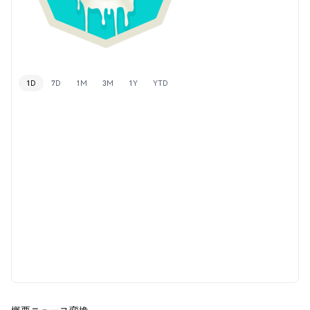
1D
7D
1M
3M
1Y
YTD