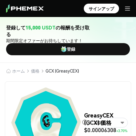
サインアップ
登録して
15,000 USDT
の報酬を受け取
る
期間限定オファーがお待ちしています！
登録
ホーム
価格
GCX (GreasyCEX)
GreasyCEX
(GCX) 価格
USD
$0.00006308
+3.70%