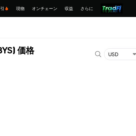
取引
現物
オンチェーン
収益
さらに
ABYS) 価格
USD