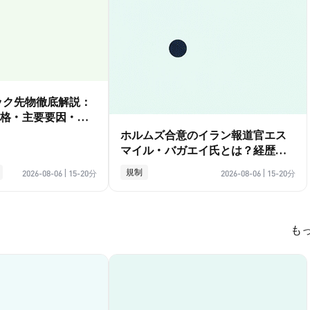
ダック先物徹底解説：
格・主要要因・取
ホルムズ合意のイラン報道官エス
マイル・バガエイ氏とは？経歴ガ
イド
規制
2026-08-06
|
15-20分
2026-08-06
|
15-20分
も