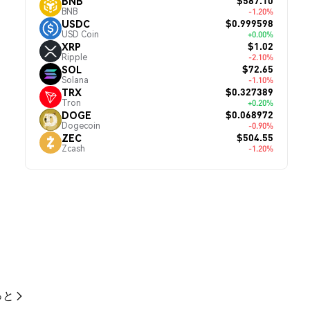
$587.10
BNB
BNB
-1.20%
$0.999598
USDC
USD Coin
+0.00%
$1.02
XRP
Ripple
-2.10%
$72.65
SOL
Solana
-1.10%
$0.327389
TRX
Tron
+0.20%
$0.068972
DOGE
Dogecoin
-0.90%
$504.55
ZEC
Zcash
-1.20%
っと