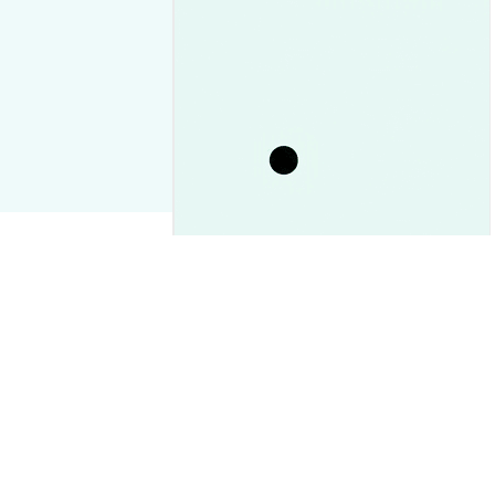
DK）株価予想2026-
か下落か徹底ガイド
XRP最新価格速報｜1.05ドル下抜
け後の今後を徹底解説
市場洞察
2026-08-06
|
15-20分
2026-08-06
|
15-20分
換算レート