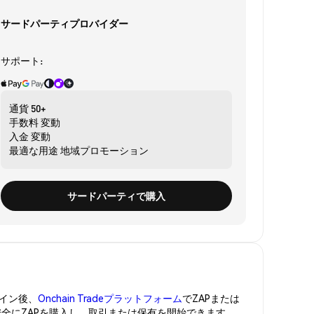
サードパーティプロバイダー
サポート:
通貨
50+
手数料
変動
入金
変動
最適な用途
地域プロモーション
サードパーティで購入
イン後、
Onchain Tradeプラットフォーム
でZAPまたは
安全にZAPを購入し、取引または保有を開始できます。