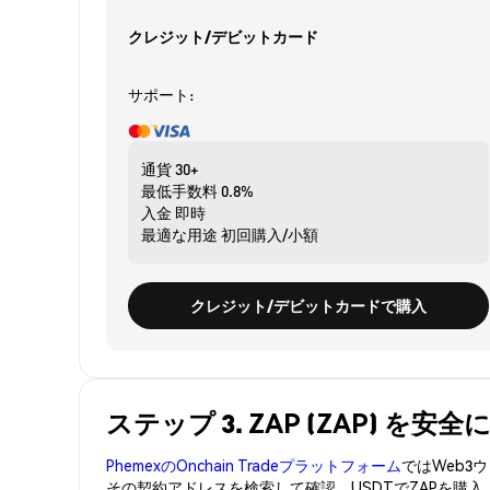
クレジット/デビットカード
サポート:
通貨
30+
最低手数料
0.8%
入金
即時
最適な用途
初回購入/小額
クレジット/デビットカードで購入
ステップ 3. ZAP (ZAP) を安
PhemexのOnchain Tradeプラットフォーム
ではWeb
その契約アドレスを検索して確認。USDTでZAPを購