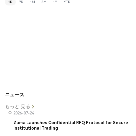
1D
7D
1M
3M
1Y
YTD
ニュース
もっと 見る
2026-07-24
Zama Launches Confidential RFQ Protocol for Secure
Institutional Trading