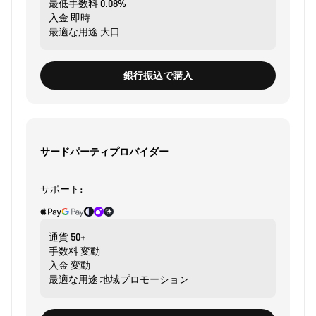
最低手数料
0.08%
入金
即時
最適な用途
大口
銀行振込で購入
サードパーティプロバイダー
サポート:
通貨
50+
手数料
変動
入金
変動
最適な用途
地域プロモーション