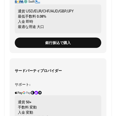
通貨
USD/EUR/CHF/AUD/GBP/JPY
最低手数料
0.08%
入金
即時
最適な用途
大口
銀行振込で購入
サードパーティプロバイダー
サポート:
通貨
50+
手数料
変動
入金
変動