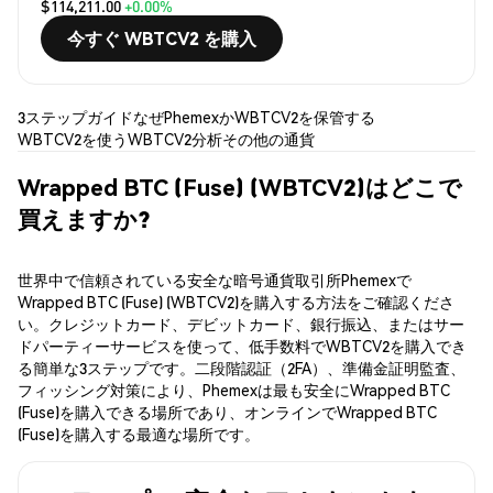
$114,211.00
+0.00%
今すぐ WBTCV2 を購入
3ステップガイド
なぜPhemexか
WBTCV2を保管する
WBTCV2を使う
WBTCV2分析
その他の通貨
Wrapped BTC (Fuse) (WBTCV2)はどこで
買えますか?
世界中で信頼されている安全な暗号通貨取引所Phemexで
Wrapped BTC (Fuse) (WBTCV2)を購入する方法をご確認くださ
い。クレジットカード、デビットカード、銀行振込、またはサー
ドパーティーサービスを使って、低手数料でWBTCV2を購入でき
る簡単な3ステップです。二段階認証（2FA）、準備金証明監査、
フィッシング対策により、Phemexは最も安全にWrapped BTC
(Fuse)を購入できる場所であり、オンラインでWrapped BTC
(Fuse)を購入する最適な場所です。