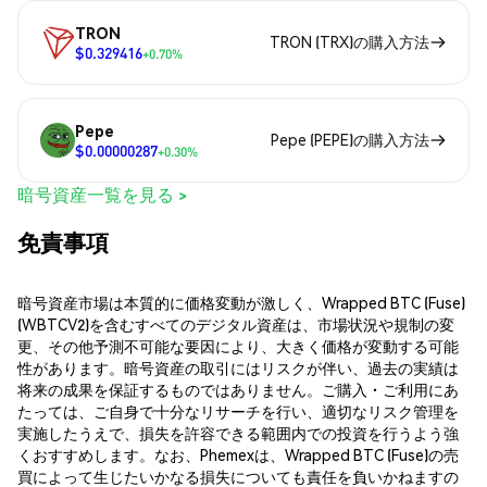
TRON
TRON (TRX)の購入方法
$0.329416
+0.70%
Pepe
Pepe (PEPE)の購入方法
$0.00000287
+0.30%
暗号資産一覧を見る >
免責事項
暗号資産市場は本質的に価格変動が激しく、Wrapped BTC (Fuse)
(WBTCV2)を含むすべてのデジタル資産は、市場状況や規制の変
更、その他予測不可能な要因により、大きく価格が変動する可能
性があります。暗号資産の取引にはリスクが伴い、過去の実績は
将来の成果を保証するものではありません。ご購入・ご利用にあ
たっては、ご自身で十分なリサーチを行い、適切なリスク管理を
実施したうえで、損失を許容できる範囲内での投資を行うよう強
くおすすめします。なお、Phemexは、Wrapped BTC (Fuse)の売
買によって生じたいかなる損失についても責任を負いかねますの