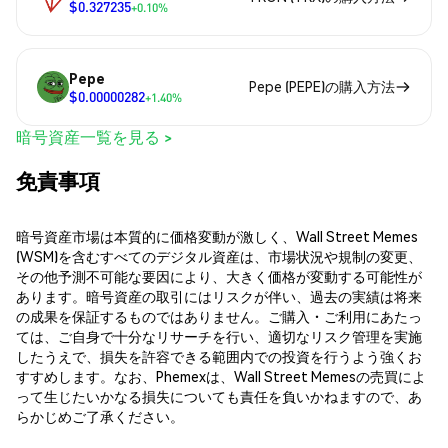
$0.327235
+0.10%
Pepe
Pepe (PEPE)の購入方法
$0.00000282
+1.40%
暗号資産一覧を見る >
免責事項
暗号資産市場は本質的に価格変動が激しく、Wall Street Memes
(WSM)を含むすべてのデジタル資産は、市場状況や規制の変更、
その他予測不可能な要因により、大きく価格が変動する可能性が
あります。暗号資産の取引にはリスクが伴い、過去の実績は将来
の成果を保証するものではありません。ご購入・ご利用にあたっ
ては、ご自身で十分なリサーチを行い、適切なリスク管理を実施
したうえで、損失を許容できる範囲内での投資を行うよう強くお
すすめします。なお、Phemexは、Wall Street Memesの売買によ
って生じたいかなる損失についても責任を負いかねますので、あ
らかじめご了承ください。