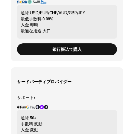
通貨
USD/EUR/CHF/AUD/GBP/JPY
最低手数料
0.08%
入金
即時
最適な用途
大口
銀行振込で購入
サードパーティプロバイダー
サポート:
通貨
50+
手数料
変動
入金
変動