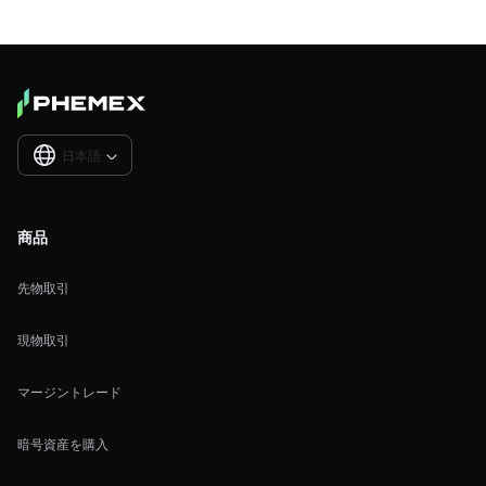
日本語

商品
先物取引
現物取引
マージントレード
暗号資産を購入