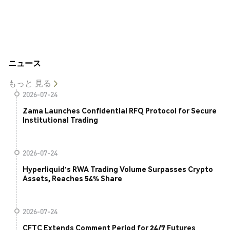
ニュース
もっと 見る
2026-07-24
Zama Launches Confidential RFQ Protocol for Secure
Institutional Trading
2026-07-24
Hyperliquid's RWA Trading Volume Surpasses Crypto
Assets, Reaches 54% Share
2026-07-24
CFTC Extends Comment Period for 24/7 Futures