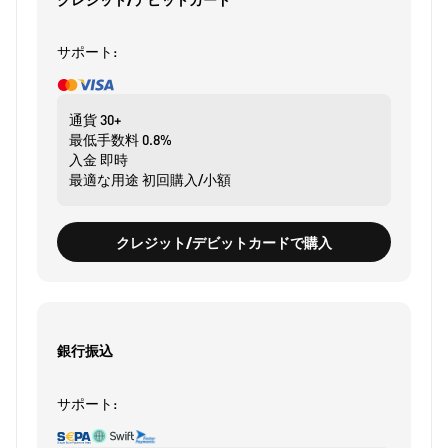
サポート:
通貨
30+
最低手数料
0.8%
入金
即時
最適な用途
初回購入/小額
クレジット/デビットカードで購入
銀行振込
サポート: