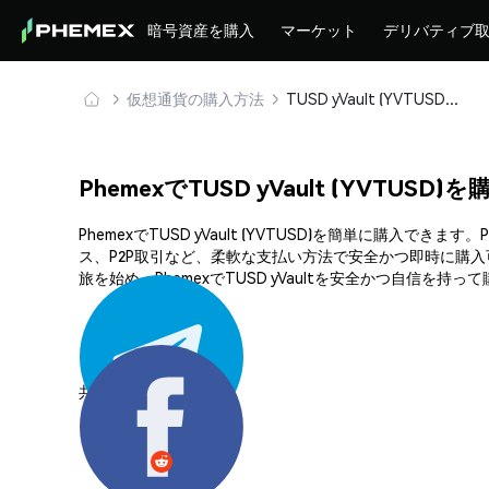
暗号資産を購入
マーケット
デリバティブ
仮想通貨の購入方法
TUSD yVault (YVTUSD) を安全に購入・保管
PhemexでTUSD yVault (YVTUSD
PhemexでTUSD yVault (YVTUSD)を簡単に
ス、P2P取引など、柔軟な支払い方法で安全かつ即時に購
旅を始め、PhemexでTUSD yVaultを安全かつ自信を持
共有する: