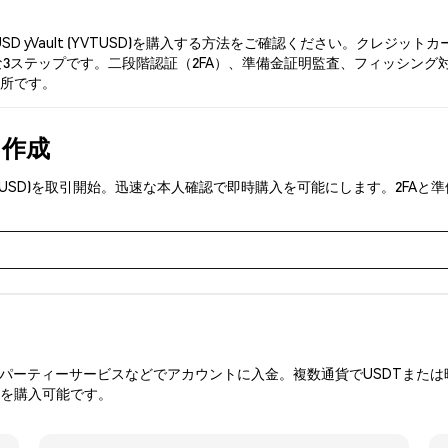
SD yVault (YVTUSD)を購入する方法をご確認ください。クレ
ステップです。二段階認証（2FA）、準備金証明監査、フィッシング対策によ
場所です。
を作成
t (YVTUSD)を取引開始。迅速な本人確認で即時購入を可能にします。2
ーティーサービスなどでアカウントに入金。複数通貨でUSDTまたは暗
Dを購入可能です。