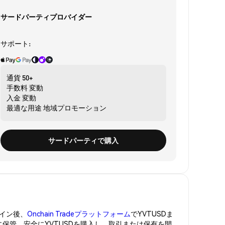
サードパーティプロバイダー
サポート:
通貨
50+
手数料
変動
入金
変動
最適な用途
地域プロモーション
サードパーティで購入
イン後、
Onchain Tradeプラットフォーム
でYVTUSDま
に保管。安全にYVTUSDを購入し、取引または保有を開