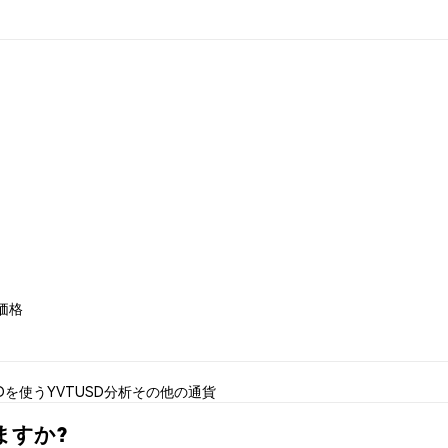
 価格
SDを使う
YVTUSD分析
その他の通貨
えますか?