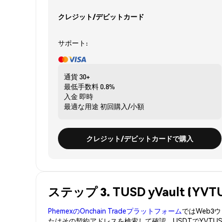
クレジット/デビットカード
サポート:
通貨
30+
最低手数料
0.8%
入金
即時
最適な用途
初回購入/小額
クレジット/デビットカードで購入
ステップ 3. TUSD yVault (
PhemexのOnchain Tradeプラットフォーム
ではWeb
たはその契約アドレスを検索して確認。USDTでYVTU