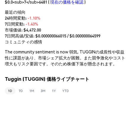
$0.0<sub>7</sub>6481
(
現在の価格を確認
)
最近の傾向
24時間変動:
-1.10%
7日間変動:
-1.40%
市場価値:
$4,472.00
7日間高値/安値: $
0.000000066015
/ $
0.000000064599
コミュニティの感情
The community sentiment is now 弱気. TUGGINの成長性や収益
性に課題があり、市場シェア拡大が困難。また競争激化やコスト
増大もリスク要因です。そのため株価下落が懸念されます。
Tuggin (TUGGIN) 価格ライブチャート
1D
7D
1M
3M
1Y
YTD