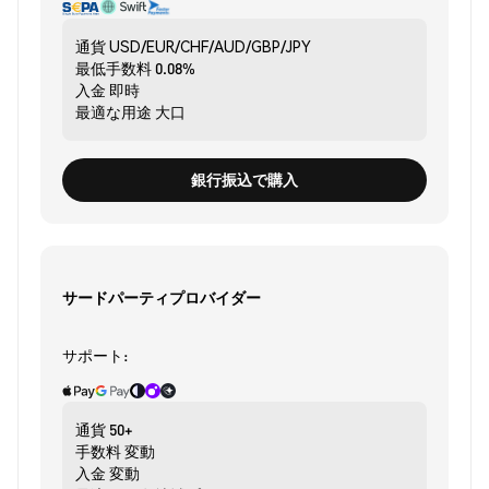
通貨
USD/EUR/CHF/AUD/GBP/JPY
最低手数料
0.08%
入金
即時
最適な用途
大口
銀行振込で購入
サードパーティプロバイダー
サポート:
通貨
50+
手数料
変動
入金
変動