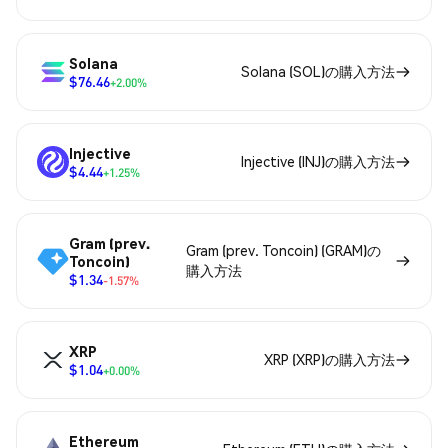
Solana
Solana (SOL)の購入方法
$76.46
+2.00%
Injective
Injective (INJ)の購入方法
$4.44
+1.25%
Gram (prev.
Gram (prev. Toncoin) (GRAM)の
Toncoin)
購入方法
$1.34
-1.57%
XRP
XRP (XRP)の購入方法
$1.04
+0.00%
Ethereum