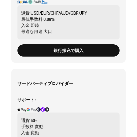
通貨
USD/EUR/CHF/AUD/GBP/JPY
最低手数料
0.08%
入金
即時
最適な用途
大口
銀行振込で購入
サードパーティプロバイダー
サポート:
通貨
50+
手数料
変動
入金
変動