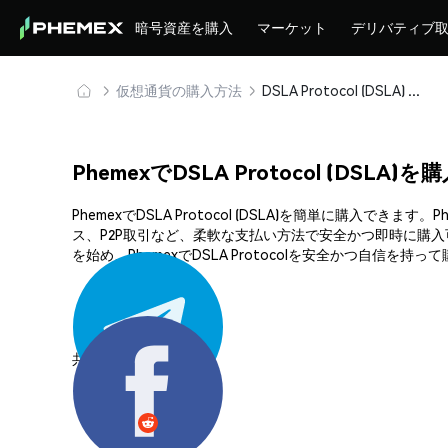
暗号資産を購入
マーケット
デリバティブ
仮想通貨の購入方法
DSLA Protocol (DSLA) を安全に購入・保管
PhemexでDSLA Protocol (DSLA
PhemexでDSLA Protocol (DSLA)を簡単に
ス、P2P取引など、柔軟な支払い方法で安全かつ即時に購
を始め、PhemexでDSLA Protocolを安全かつ自信を持
共有する: