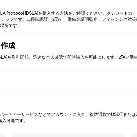
LA Protocol (DSLA)を購入する方法をご確認ください。クレジ
ップです。二段階認証（2FA）、準備金証明監査、フィッシング対策により、P
な場所です。
を作成
col (DSLA)を取引開始。迅速な本人確認で即時購入を可能にします。2
ーティーサービスなどでアカウントに入金。複数通貨でUSDTまたは暗
購入可能です。