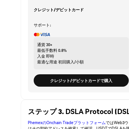
クレジット/デビットカード
サポート:
通貨
30+
最低手数料
0.8%
入金
即時
最適な用途
初回購入/小額
クレジット/デビットカードで購入
ステップ 3. DSLA Protocol 
PhemexのOnchain Tradeプラットフォーム
ではWeb
はその契約アドレスを検索して確認。USDTでDSLAを