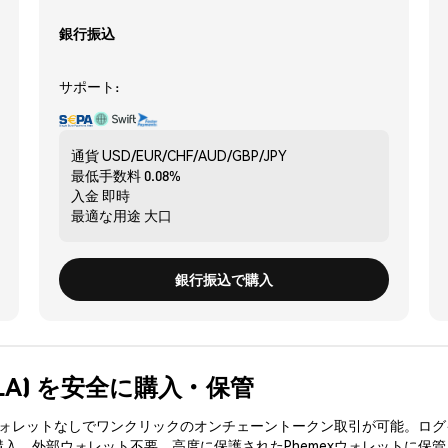
銀行振込
サポート:
通貨
USD/EUR/CHF/AUD/GBP/JPY
最低手数料
0.08%
入金
即時
最適な用途
大口
銀行振込で購入
(DSLA) を安全に購入・保管
3ウォレットなしでワンクリックのオンチェーントークン取引が可能。ログ
購入、外部ウォレット不要。高度に保護されたPhemexウォレットに保