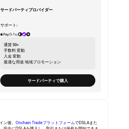
サードパーティプロバイダー
サポート:
通貨
50+
手数料
変動
入金
変動
最適な用途
地域プロモーション
サードパーティで購入
イン後、
Onchain Tradeプラットフォーム
でDSLAまた
管。安全にDSLAを購入し、取引または保有を開始できま