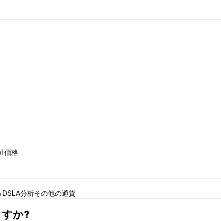
ol 価格
う
DSLA分析
その他の通貨
えますか?