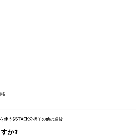
 価格
Kを使う
$STACK分析
その他の通貨
ますか?