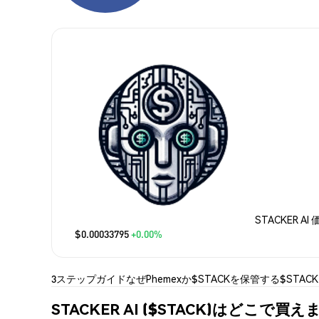
STACKER AI
$0.00033795
+0.00%
3ステップガイド
なぜPhemexか
$STACKを保管する
$STAC
STACKER AI ($STACK)はどこで買え