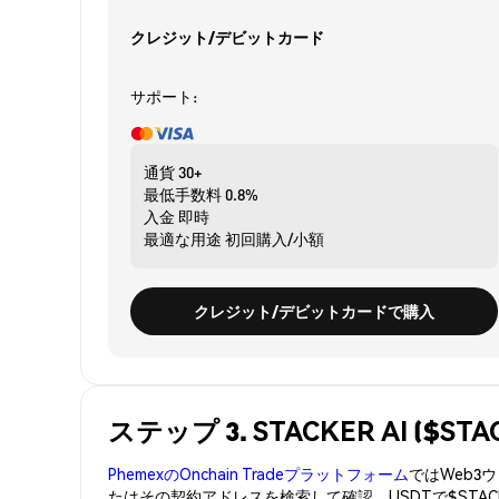
クレジット/デビットカード
サポート:
通貨
30+
最低手数料
0.8%
入金
即時
最適な用途
初回購入/小額
クレジット/デビットカードで購入
ステップ 3. STACKER AI ($
PhemexのOnchain Tradeプラットフォーム
ではWeb
たはその契約アドレスを検索して確認。USDTで$STA