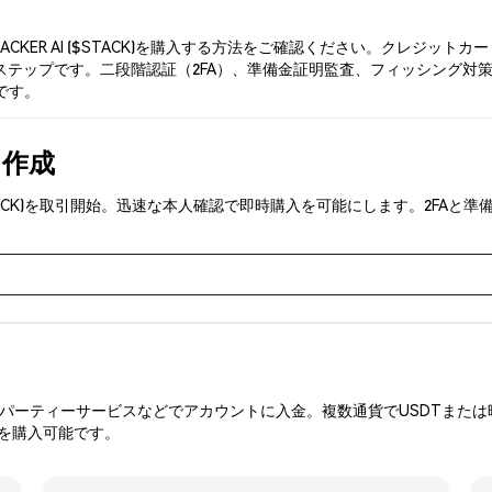
ACKER AI ($STACK)を購入する方法をご確認ください。クレジ
テップです。二段階認証（2FA）、準備金証明監査、フィッシング対策により
です。
を作成
 ($STACK)を取引開始。迅速な本人確認で即時購入を可能にします。2F
ーティーサービスなどでアカウントに入金。複数通貨でUSDTまたは暗
Kを購入可能です。