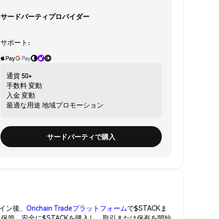
サードパーティプロバイダー
サポート:
通貨
50+
手数料
変動
入金
変動
最適な用途
地域プロモーション
サードパーティで購入
イン後、
Onchain Tradeプラットフォーム
で$STACKま
に保管。安全に$STACKを購入し、取引または保有を開始