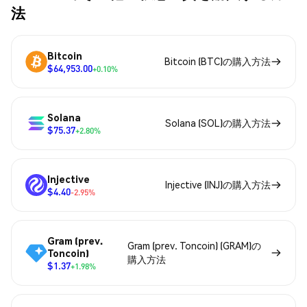
法
Bitcoin
Bitcoin (BTC)の購入方法
$64,953.00
+0.10%
Solana
Solana (SOL)の購入方法
$75.37
+2.80%
Injective
Injective (INJ)の購入方法
$4.40
-2.95%
Gram (prev.
Gram (prev. Toncoin) (GRAM)の
Toncoin)
購入方法
$1.37
+1.98%