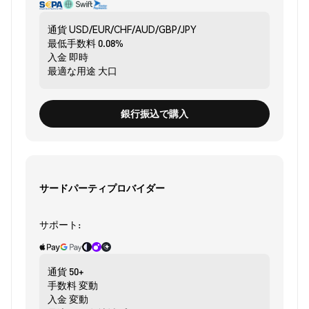
通貨
USD/EUR/CHF/AUD/GBP/JPY
最低手数料
0.08%
入金
即時
最適な用途
大口
銀行振込で購入
サードパーティプロバイダー
サポート:
通貨
50+
手数料
変動
入金
変動