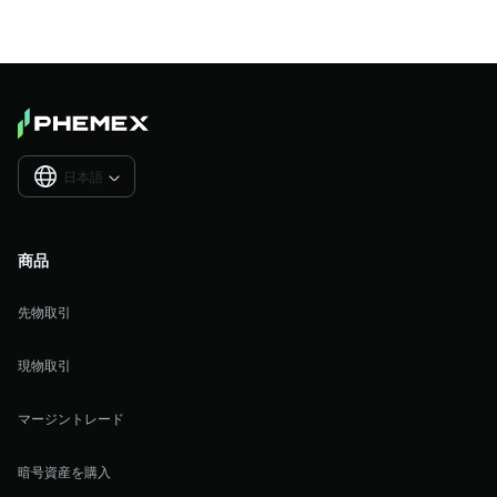
日本語

商品
先物取引
現物取引
マージントレード
暗号資産を購入