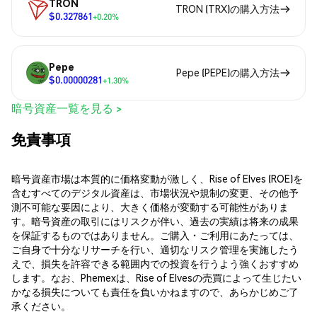
TRON
TRON (TRX)の購入方法
$0.327861
+0.20%
Pepe
Pepe (PEPE)の購入方法
$0.00000281
+1.30%
暗号資産一覧を見る >
免責事項
暗号資産市場は本質的に価格変動が激しく、Rise of Elves (ROE)を
含むすべてのデジタル資産は、市場状況や規制の変更、その他予
測不可能な要因により、大きく価格が変動する可能性がありま
す。暗号資産の取引にはリスクが伴い、過去の実績は将来の成果
を保証するものではありません。ご購入・ご利用にあたっては、
ご自身で十分なリサーチを行い、適切なリスク管理を実施したう
えで、損失を許容できる範囲内での投資を行うよう強くおすすめ
します。なお、Phemexは、Rise of Elvesの売買によって生じたい
かなる損失についても責任を負いかねますので、あらかじめご了
承ください。