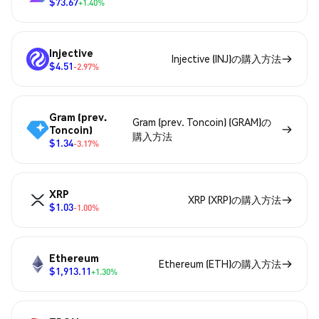
$73.67
+1.40%
Injective
Injective (INJ)の購入方法
$4.51
-2.97%
Gram (prev.
Gram (prev. Toncoin) (GRAM)の
Toncoin)
購入方法
$1.34
-3.17%
XRP
XRP (XRP)の購入方法
$1.03
-1.00%
Ethereum
Ethereum (ETH)の購入方法
$1,913.11
+1.30%