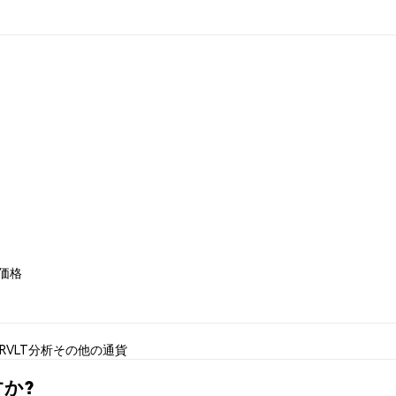
n 価格
RVLT分析
その他の通貨
すか?