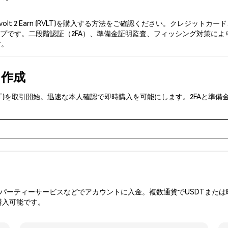
olt 2 Earn (RVLT)を購入する方法をご確認ください。クレジ
です。二段階認証（2FA）、準備金証明監査、フィッシング対策により、Phe
す。
を作成
arn (RVLT)を取引開始。迅速な本人確認で即時購入を可能にします。2F
ーティーサービスなどでアカウントに入金。複数通貨でUSDTまたは暗
購入可能です。