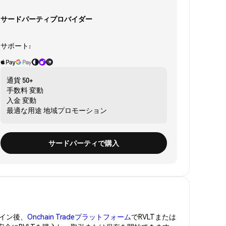
サードパーティプロバイダー
サポート:
通貨
50+
手数料
変動
入金
変動
最適な用途
地域プロモーション
サードパーティで購入
イン後、
Onchain Tradeプラットフォーム
でRVLTまたは