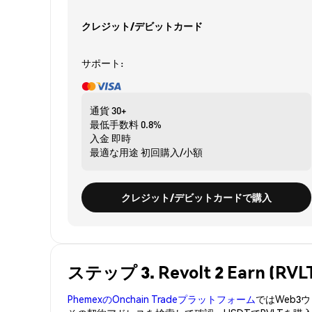
クレジット/デビットカード
サポート:
通貨
30+
最低手数料
0.8%
入金
即時
最適な用途
初回購入/小額
クレジット/デビットカードで購入
ステップ 3. Revolt 2 Earn 
PhemexのOnchain Tradeプラットフォーム
ではWeb