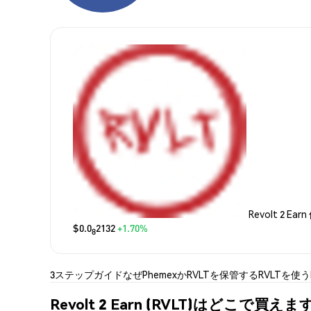
Revolt 2 Ear
$0.0
2132
+1.70%
8
3ステップガイド
なぜPhemexか
RVLTを保管する
RVLTを使う
Revolt 2 Earn (RVLT)はどこで買えま