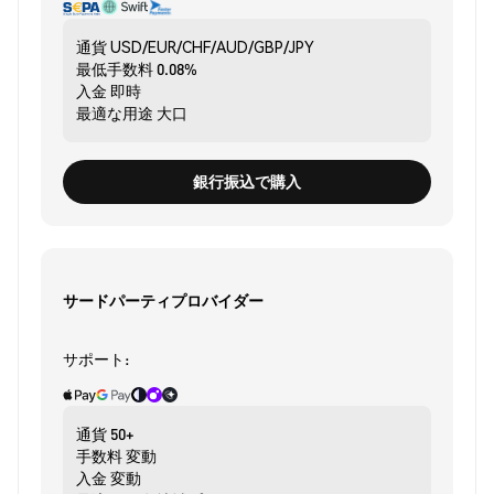
通貨
USD/EUR/CHF/AUD/GBP/JPY
最低手数料
0.08%
入金
即時
最適な用途
大口
銀行振込で購入
サードパーティプロバイダー
サポート:
通貨
50+
手数料
変動
入金
変動