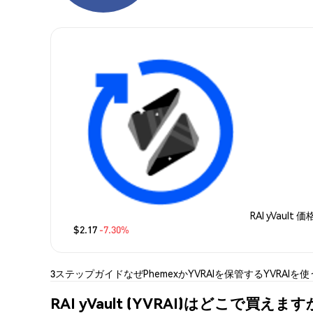
RAI yVault 価
$2.17
-7.30%
3ステップガイド
なぜPhemexか
YVRAIを保管する
YVRAIを使
RAI yVault (YVRAI)はどこで買えます