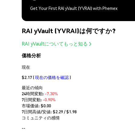
Get Your First RAI yVault (YVRAI) with Phemex
RAI yVault (YVRAI)は何ですか?
RAI yVaultについてもっと知る
価格分析
現在
$2.17
(
現在の価格を確認
)
最近の傾向
24時間変動:
-7.30%
7日間変動:
-0.90%
市場価値:
$0.00
7日間高値/安値: $
2.29
/ $
1.98
コミュニティの感情
--