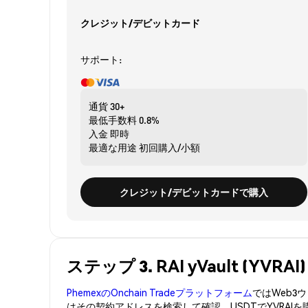
クレジット/デビットカード
サポート:
通貨
30+
最低手数料
0.8%
入金
即時
最適な用途
初回購入/小額
クレジット/デビットカードで購入
ステップ 3. RAI yVault (YV
PhemexのOnchain Tradeプラットフォーム
ではWeb
はその契約アドレスを検索して確認。USDTでYVRAI