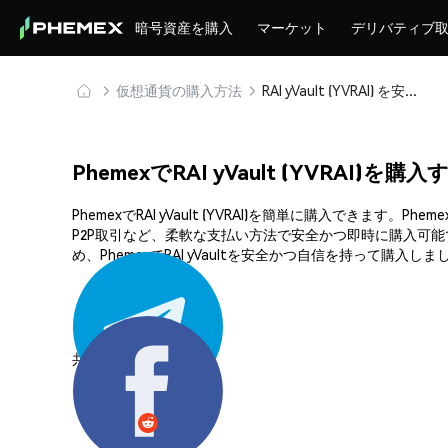
暗号資産を購入
マーケット
デリバティブ
仮想通貨の購入方法
RAI yVault (YVRAI) を安全に購入・保管
PhemexでRAI yVault (YVRAI)を購
PhemexでRAI yVault (YVRAI)を簡単に購入
P2P取引など、柔軟な支払い方法で安全かつ即時に購入可能
め、PhemexでRAI yVaultを安全かつ自信を持って購入し
共有する: