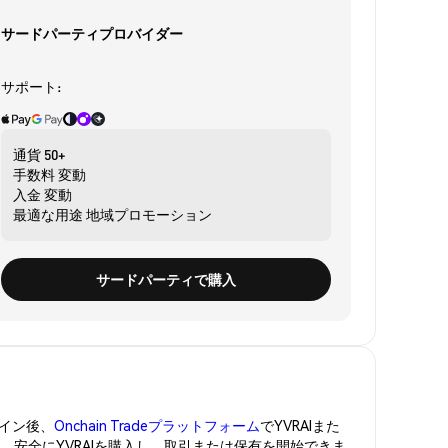
サードパーティプロバイダー
サポート:
通貨
50+
手数料
変動
入金
変動
最適な用途
地域プロモーション
サードパーティで購入
イン後、
Onchain Tradeプラットフォーム
でYVRAIまた
管。安全にYVRAIを購入し、取引または保有を開始できま