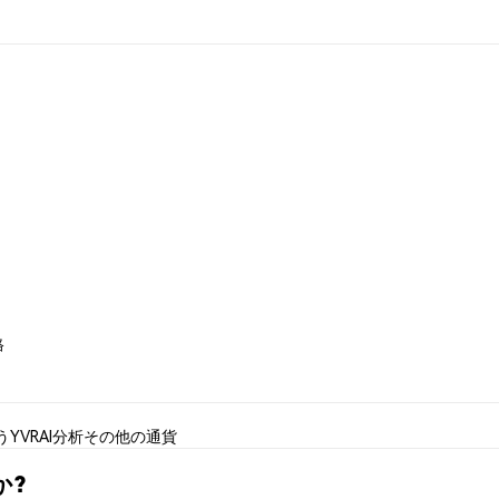
格
う
YVRAI分析
その他の通貨
か?