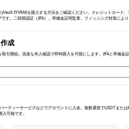
I yVault (YVRAI)を購入する方法をご確認ください。クレジット
です。二段階認証（2FA）、準備金証明監査、フィッシング対策により、Phe
を作成
 (YVRAI)を取引開始。迅速な本人確認で即時購入を可能にします。2FA
ーティーサービスなどでアカウントに入金。複数通貨でUSDTまたは暗
を購入可能です。