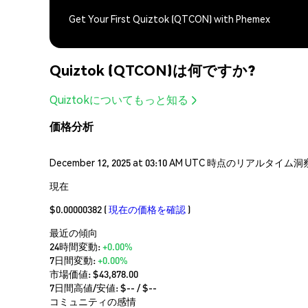
Get Your First Quiztok (QTCON) with Phemex
Quiztok (QTCON)は何ですか?
Quiztokについてもっと知る
価格分析
December 12, 2025 at 03:10 AM UTC 時点のリア
現在
$0.00000382
(
現在の価格を確認
)
最近の傾向
24時間変動:
+0.00%
7日間変動:
+0.00%
市場価値:
$43,878.00
7日間高値/安値: $
--
/ $
--
コミュニティの感情