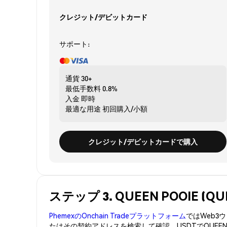
クレジット/デビットカード
サポート:
通貨
30+
最低手数料
0.8%
入金
即時
最適な用途
初回購入/小額
クレジット/デビットカードで購入
ステップ 3. QUEEN POOIE 
PhemexのOnchain Tradeプラットフォーム
ではWeb
たはその契約アドレスを検索して確認。USDTでQUEE