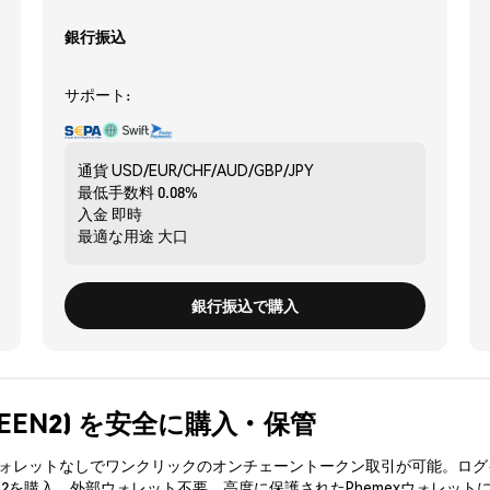
銀行振込
サポート:
通貨
USD/EUR/CHF/AUD/GBP/JPY
最低手数料
0.08%
入金
即時
最適な用途
大口
銀行振込で購入
(QUEEN2) を安全に購入・保管
3ウォレットなしでワンクリックのオンチェーントークン取引が可能。ログ
N2を購入、外部ウォレット不要。高度に保護されたPhemexウォレット