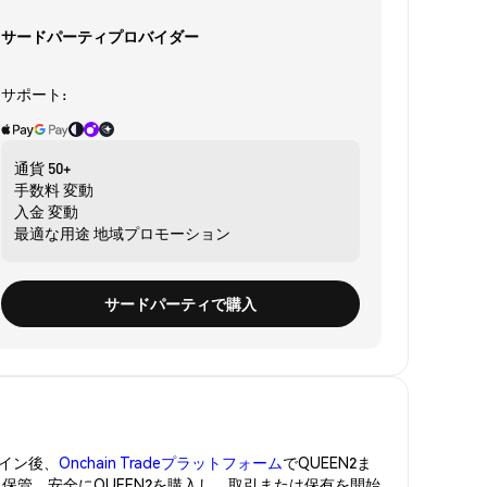
サードパーティプロバイダー
サポート:
通貨
50+
手数料
変動
入金
変動
最適な用途
地域プロモーション
サードパーティで購入
イン後、
Onchain Tradeプラットフォーム
でQUEEN2ま
に保管。安全にQUEEN2を購入し、取引または保有を開始