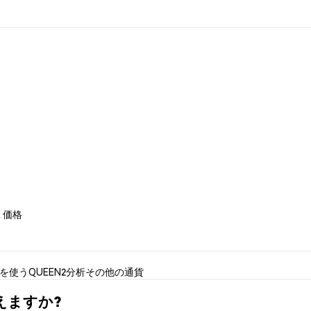
E 価格
2を使う
QUEEN2分析
その他の通貨
買えますか?