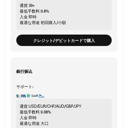
通貨
30+
最低手数料
0.8%
入金
即時
最適な用途
初回購入/小額
クレジット/デビットカードで購入
銀行振込
サポート:
通貨
USD/EUR/CHF/AUD/GBP/JPY
最低手数料
0.08%
入金
即時
最適な用途
大口