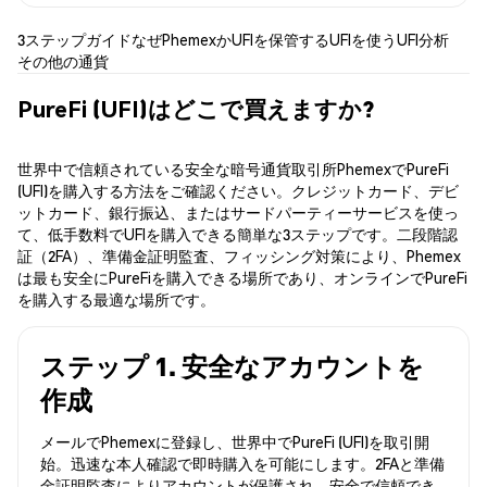
3ステップガイド
なぜPhemexか
UFIを保管する
UFIを使う
UFI分析
その他の通貨
PureFi (UFI)はどこで買えますか?
世界中で信頼されている安全な暗号通貨取引所PhemexでPureFi
(UFI)を購入する方法をご確認ください。クレジットカード、デビ
ットカード、銀行振込、またはサードパーティーサービスを使っ
て、低手数料でUFIを購入できる簡単な3ステップです。二段階認
証（2FA）、準備金証明監査、フィッシング対策により、Phemex
は最も安全にPureFiを購入できる場所であり、オンラインでPureFi
を購入する最適な場所です。
ステップ 1. 安全なアカウントを
作成
メールでPhemexに登録し、世界中でPureFi (UFI)を取引開
始。迅速な本人確認で即時購入を可能にします。2FAと準備
金証明監査によりアカウントが保護され、安全で信頼でき