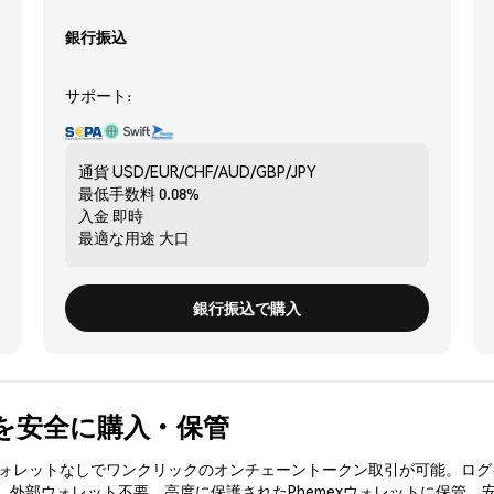
銀行振込
サポート:
通貨
USD/EUR/CHF/AUD/GBP/JPY
最低手数料
0.08%
入金
即時
最適な用途
大口
銀行振込で購入
RM) を安全に購入・保管
3ウォレットなしでワンクリックのオンチェーントークン取引が可能。ログ
入、外部ウォレット不要。高度に保護されたPhemexウォレットに保管。