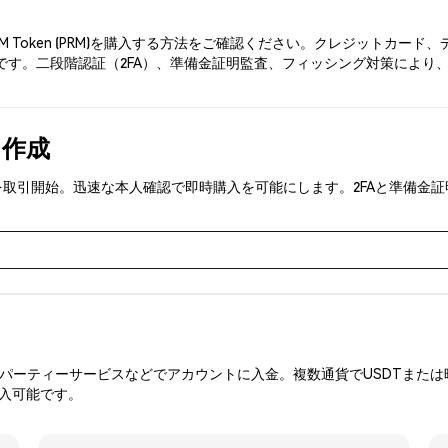
RM Token (PRM)を購入する方法をご確認ください。クレジットカ
す。二段階認証（2FA）、準備金証明監査、フィッシング対策により、Phe
を作成
 (PRM)を取引開始。迅速な本人確認で即時購入を可能にします。2FAと
ーティーサービスなどでアカウントに入金。複数通貨でUSDTまたは暗
購入可能です。