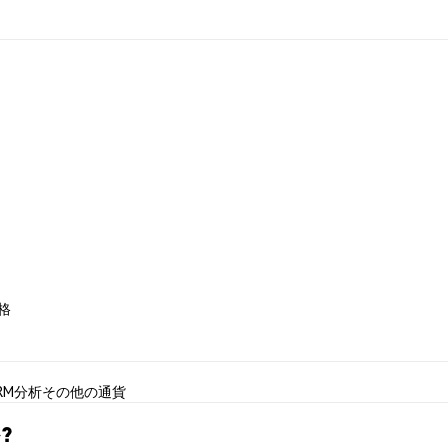
価格
RM分析
その他の通貨
?