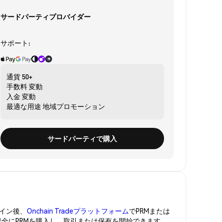
サードパーティプロバイダー
サポート:
通貨
50+
手数料
変動
入金
変動
最適な用途
地域プロモーション
サードパーティで購入
イン後、
Onchain Tradeプラットフォーム
でPRMまたは
安全にPRMを購入し、取引または保有を開始できます。