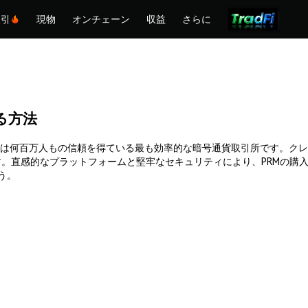
取引
現物
オンチェーン
収益
さらに
する方法
す。Phemexは何百万人もの信頼を得ている最も効率的な暗号通貨取引所です
。直感的なプラットフォームと堅牢なセキュリティにより、PRMの購
ょう。