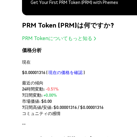
Get Your First PRM Token (PRM) with Phemex
PRM Token (PRM)は何ですか?
PRM Tokenについてもっと知る
価格分析
現在
$0.00001316
(
現在の価格を確認
)
最近の傾向
24時間変動:
-0.51%
7日間変動:
+0.00%
市場価値:
$0.00
7日間高値/安値: $
0.00001316
/ $
0.00001316
コミュニティの感情
--