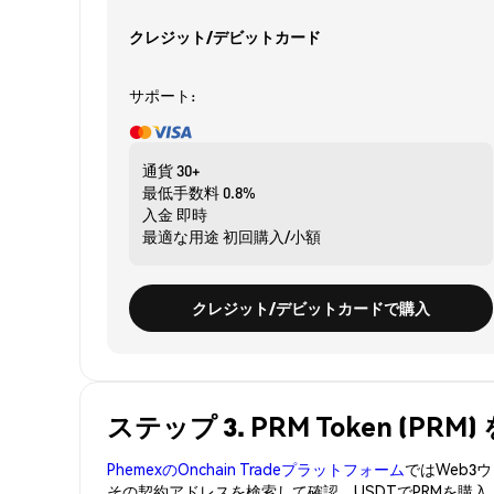
クレジット/デビットカード
サポート:
通貨
30+
最低手数料
0.8%
入金
即時
最適な用途
初回購入/小額
クレジット/デビットカードで購入
ステップ 3. PRM Token (P
PhemexのOnchain Tradeプラットフォーム
ではWeb
その契約アドレスを検索して確認。USDTでPRMを購