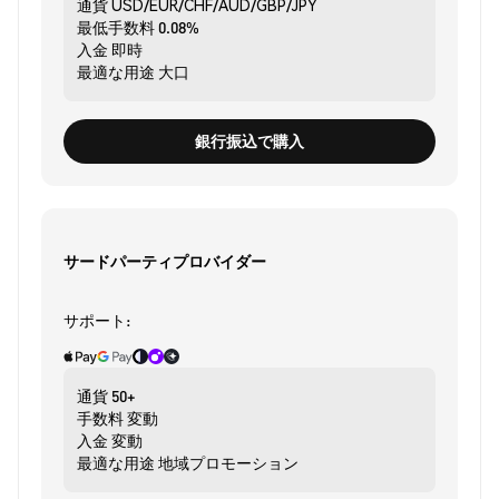
通貨
USD/EUR/CHF/AUD/GBP/JPY
最低手数料
0.08%
入金
即時
最適な用途
大口
銀行振込で購入
サードパーティプロバイダー
サポート:
通貨
50+
手数料
変動
入金
変動
最適な用途
地域プロモーション