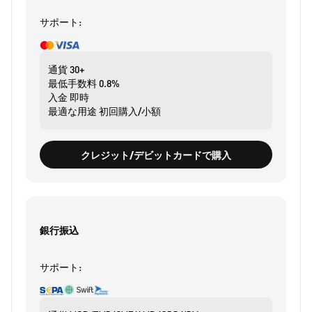
サポート:
通貨
30+
最低手数料
0.8%
入金
即時
最適な用途
初回購入/小額
クレジット/デビットカードで購入
銀行振込
サポート: