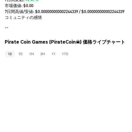
市場価値:
$0.00
7日間高値/安値: $
0.000000000002244339
/ $
0.000000000002244339
コミュニティの感情
--
Pirate Coin Games (PirateCoin☠) 価格ライブチャート
1D
7D
1M
3M
1Y
YTD