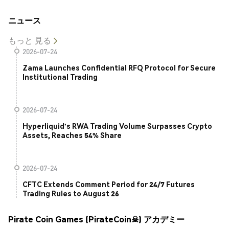
ニュース
もっと 見る
2026-07-24
Zama Launches Confidential RFQ Protocol for Secure
Institutional Trading
2026-07-24
Hyperliquid's RWA Trading Volume Surpasses Crypto
Assets, Reaches 54% Share
2026-07-24
CFTC Extends Comment Period for 24/7 Futures
Trading Rules to August 26
Pirate Coin Games (PirateCoin☠) アカデミー