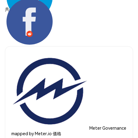
共有する:
Meter Governance
mapped by Meter.io 価格