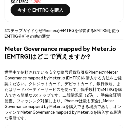
$0.013504
-1.20%
今すぐ EMTRG を購入
3ステップガイド
なぜPhemexか
EMTRGを保管する
EMTRGを使う
EMTRG分析
その他の通貨
Meter Governance mapped by Meter.io
(EMTRG)はどこで買えますか?
世界中で信頼されている安全な暗号通貨取引所PhemexでMeter
Governance mapped by Meter.io (EMTRG)を購入する方法をご確
認ください。クレジットカード、デビットカード、銀行振込、ま
たはサードパーティーサービスを使って、低手数料でEMTRGを購
入できる簡単な3ステップです。二段階認証（2FA）、準備金証明
監査、フィッシング対策により、Phemexは最も安全にMeter
Governance mapped by Meter.ioを購入できる場所であり、オン
ラインでMeter Governance mapped by Meter.ioを購入する最適
な場所です。