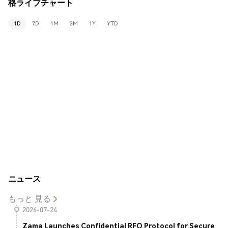
格ライブチャート
1D
7D
1M
3M
1Y
YTD
ニュース
もっと 見る
2026-07-24
Zama Launches Confidential RFQ Protocol for Secure