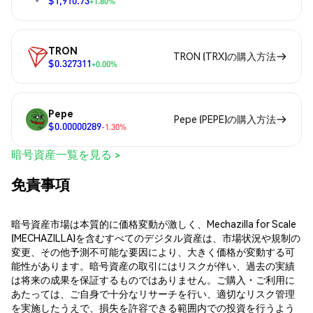
+1.80%
TRON
TRON (TRX)の購入方法
$0.327311
+0.00%
Pepe
Pepe (PEPE)の購入方法
$0.00000289
-1.30%
暗号資産一覧を見る >
免責事項
暗号資産市場は本質的に価格変動が激しく、Mechazilla for Scale
(MECHAZILLA)を含むすべてのデジタル資産は、市場状況や規制の
変更、その他予測不可能な要因により、大きく価格が変動する可
能性があります。暗号資産の取引にはリスクが伴い、過去の実績
は将来の成果を保証するものではありません。ご購入・ご利用に
あたっては、ご自身で十分なリサーチを行い、適切なリスク管理
を実施したうえで、損失を許容できる範囲内での投資を行うよう