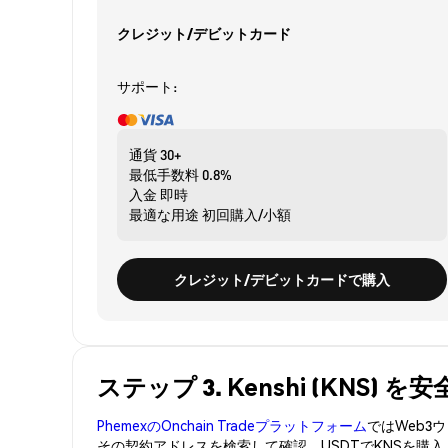
クレジット/デビットカード
サポート:
通貨
30+
最低手数料
0.8%
入金
即時
最適な用途
初回購入/小額
クレジット/デビットカードで購入
ステップ 3. Kenshi (KNS)
PhemexのOnchain Tradeプラットフォーム
ではWeb
その契約アドレスを検索して確認。USDTでKNSを購