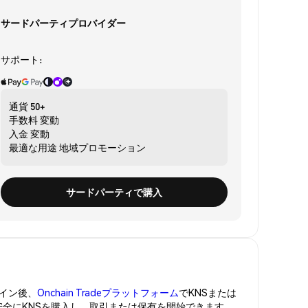
サードパーティプロバイダー
サポート:
通貨
50+
手数料
変動
入金
変動
最適な用途
地域プロモーション
サードパーティで購入
イン後、
Onchain Tradeプラットフォーム
でKNSまたは
安全にKNSを購入し、取引または保有を開始できます。