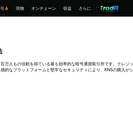
取引
現物
オンチェーン
収益
さらに
法
Phemexは何百万人もの信頼を得ている最も効率的な暗号通貨取引所です。ク
感的なプラットフォームと堅牢なセキュリティにより、KNSの購入が