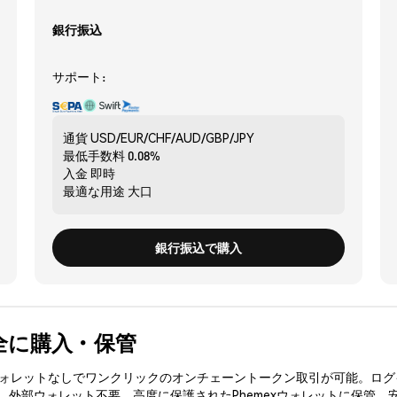
銀行振込
サポート:
通貨
USD/EUR/CHF/AUD/GBP/JPY
最低手数料
0.08%
入金
即時
最適な用途
大口
銀行振込で購入
 を安全に購入・保管
3ウォレットなしでワンクリックのオンチェーントークン取引が可能。ログ
入、外部ウォレット不要。高度に保護されたPhemexウォレットに保管。