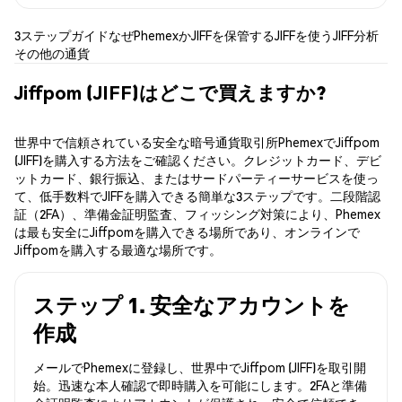
3ステップガイド
なぜPhemexか
JIFFを保管する
JIFFを使う
JIFF分析
その他の通貨
Jiffpom (JIFF)はどこで買えますか?
世界中で信頼されている安全な暗号通貨取引所PhemexでJiffpom
(JIFF)を購入する方法をご確認ください。クレジットカード、デビ
ットカード、銀行振込、またはサードパーティーサービスを使っ
て、低手数料でJIFFを購入できる簡単な3ステップです。二段階認
証（2FA）、準備金証明監査、フィッシング対策により、Phemex
は最も安全にJiffpomを購入できる場所であり、オンラインで
Jiffpomを購入する最適な場所です。
ステップ 1. 安全なアカウントを
作成
メールでPhemexに登録し、世界中でJiffpom (JIFF)を取引開
始。迅速な本人確認で即時購入を可能にします。2FAと準備