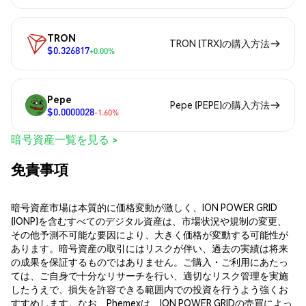
TRON
TRON (TRX)の購入方法
$0.326817
+0.00%
Pepe
Pepe (PEPE)の購入方法
$0.0000028
-1.60%
暗号資産一覧を見る >
免責事項
暗号資産市場は本質的に価格変動が激しく、ION POWER GRID
(IONP)を含むすべてのデジタル資産は、市場状況や規制の変更、
その他予測不可能な要因により、大きく価格が変動する可能性が
あります。暗号資産の取引にはリスクが伴い、過去の実績は将来
の成果を保証するものではありません。ご購入・ご利用にあたっ
ては、ご自身で十分なリサーチを行い、適切なリスク管理を実施
したうえで、損失を許容できる範囲内での投資を行うよう強くお
すすめします。なお、Phemexは、ION POWER GRIDの売買によっ