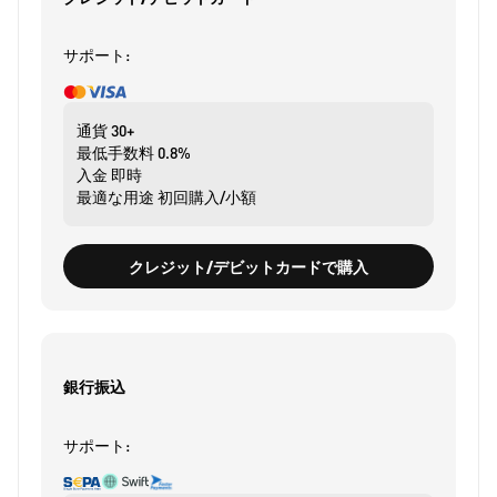
サポート:
通貨
30+
最低手数料
0.8%
入金
即時
最適な用途
初回購入/小額
クレジット/デビットカードで購入
銀行振込
サポート: