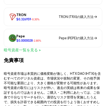
TRON
TRON (TRX)の購入方法
$0.326959
-0.30%
Pepe
Pepe (PEPE)の購入方法
$0.0000028
-2.80%
暗号資産一覧を見る >
免責事項
暗号資産市場は本質的に価格変動が激しく、HTX DAO (HTX)を含
むすべてのデジタル資産は、市場状況や規制の変更、その他予測
不可能な要因により、大きく価格が変動する可能性があります。
暗号資産の取引にはリスクが伴い、過去の実績は将来の成果を保
証するものではありません。ご購入・ご利用にあたっては、ご自
身で十分なリサーチを行い、適切なリスク管理を実施したうえ
で、損失を許容できる範囲内での投資を行うよう強くおすすめし