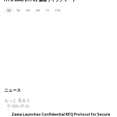
1D
7D
1M
3M
1Y
YTD
ニュース
もっと 見る
2026-07-24
Zama Launches Confidential RFQ Protocol for Secure