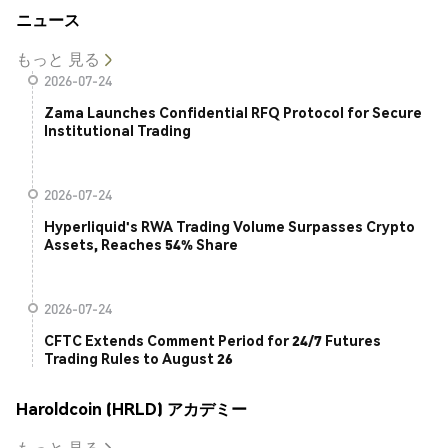
ニュース
もっと 見る
2026-07-24
Zama Launches Confidential RFQ Protocol for Secure
Institutional Trading
2026-07-24
Hyperliquid's RWA Trading Volume Surpasses Crypto
Assets, Reaches 54% Share
2026-07-24
CFTC Extends Comment Period for 24/7 Futures
Trading Rules to August 26
Haroldcoin (HRLD) アカデミー
もっと 見る