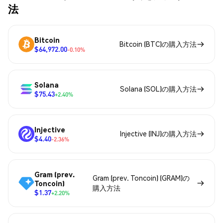
法
Bitcoin
Bitcoin (BTC)の購入方法
$64,972.00
-0.10%
Solana
Solana (SOL)の購入方法
$75.43
+2.40%
Injective
Injective (INJ)の購入方法
$4.40
-2.36%
Gram (prev.
Gram (prev. Toncoin) (GRAM)の
Toncoin)
購入方法
$1.37
+2.20%