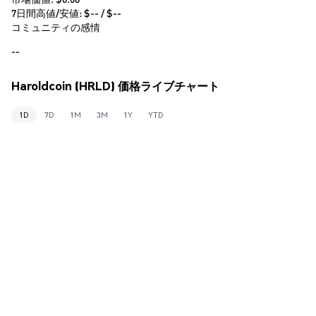
7日間高値/安値: $
--
/ $
--
コミュニティの感情
--
Haroldcoin (HRLD) 価格ライブチャート
1D
7D
1M
3M
1Y
YTD