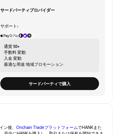
サードパーティプロバイダー
サポート:
通貨
50+
手数料
変動
入金
変動
最適な用途
地域プロモーション
サードパーティで購入
イン後、
Onchain Tradeプラットフォーム
でHANKまた
管。安全にHANKを購入し、取引または保有を開始できま