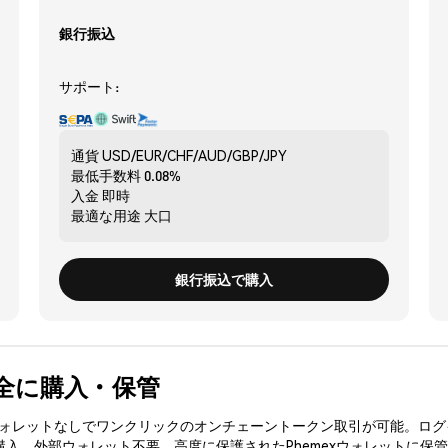
銀行振込
サポート:
通貨
USD/EUR/CHF/AUD/GBP/JPY
最低手数料
0.08%
入金
即時
最適な用途
大口
銀行振込で購入
 を安全に購入・保管
3ウォレットなしでワンクリックのオンチェーントークン取引が可能。ログ
を購入、外部ウォレット不要。高度に保護されたPhemexウォレットに保