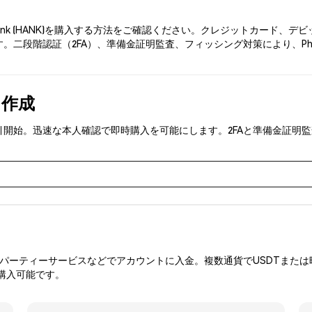
ank (HANK)を購入する方法をご確認ください。クレジットカード、
。二段階認証（2FA）、準備金証明監査、フィッシング対策により、Ph
を作成
NK)を取引開始。迅速な本人確認で即時購入を可能にします。2FAと準備金
ーティーサービスなどでアカウントに入金。複数通貨でUSDTまたは暗
購入可能です。