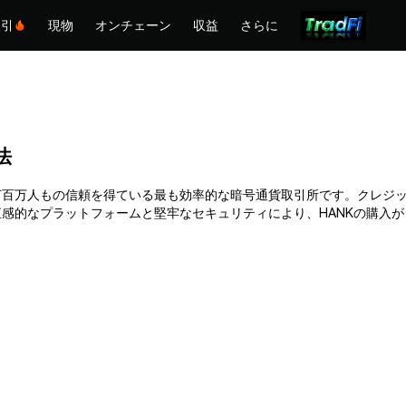
取引
現物
オンチェーン
収益
さらに
法
hemexは何百万人もの信頼を得ている最も効率的な暗号通貨取引所です。ク
感的なプラットフォームと堅牢なセキュリティにより、HANKの購入