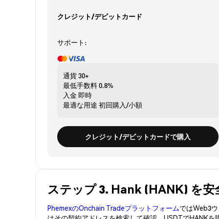
クレジット/デビットカード
サポート:
通貨
30+
最低手数料
0.8%
入金
即時
最適な用途
初回購入/小額
クレジット/デビットカードで購入
ステップ 3. Hank (HANK)
PhemexのOnchain Tradeプラットフォーム
ではWeb
はその契約アドレスを検索して確認。USDTでHANK