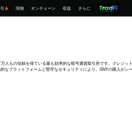
取引
現物
オンチェーン
収益
さらに
mexは何百万人もの信頼を得ている最も効率的な暗号通貨取引所です。クレ
的なプラットフォームと堅牢なセキュリティにより、GNYの購入がシーム