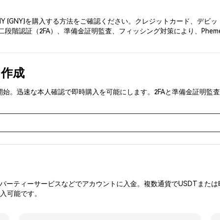
GNY (GNY)を購入する方法をご確認ください。クレジットカード、デ
二段階認証（2FA）、準備金証明監査、フィッシング対策により、Phem
を作成
)を取引開始。迅速な本人確認で即時購入を可能にします。2FAと準備金証
ーティーサービスなどでアカウントに入金。複数通貨でUSDTまたは暗
購入可能です。