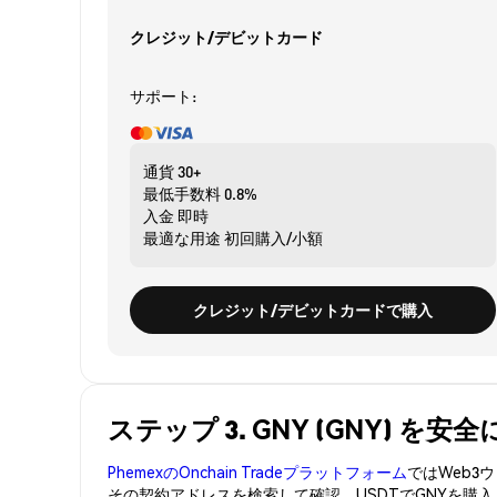
クレジット/デビットカード
サポート:
通貨
30+
最低手数料
0.8%
入金
即時
最適な用途
初回購入/小額
クレジット/デビットカードで購入
ステップ 3. GNY (GNY) を
PhemexのOnchain Tradeプラットフォーム
ではWeb
その契約アドレスを検索して確認。USDTでGNYを購