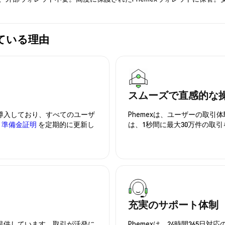
れている理由
スムーズで直感的な
を導入しており、すべてのユーザ
Phemexは、ユーザーの取
、
準備金証明
を定期的に更新し
は、1秒間に最大30万件の取
充実のサポート体制
を提供しています。取引が活発に
Phemexは、24時間365