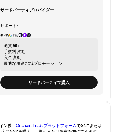
サードパーティプロバイダー
サポート:
通貨
50+
手数料
変動
入金
変動
最適な用途
地域プロモーション
サードパーティで購入
イン後、
Onchain Tradeプラットフォーム
でGNYまたは
。安全にGNYを購入し、取引または保有を開始できます。