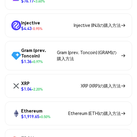
$76.17
+3.60%
Injective
Injective (INJ)の購入方法
$4.43
-0.95%
Gram (prev.
Gram (prev. Toncoin) (GRAM)の
Toncoin)
購入方法
$1.36
+0.97%
XRP
XRP (XRP)の購入方法
$1.04
+2.20%
Ethereum
Ethereum (ETH)の購入方法
$1,919.65
+0.50%