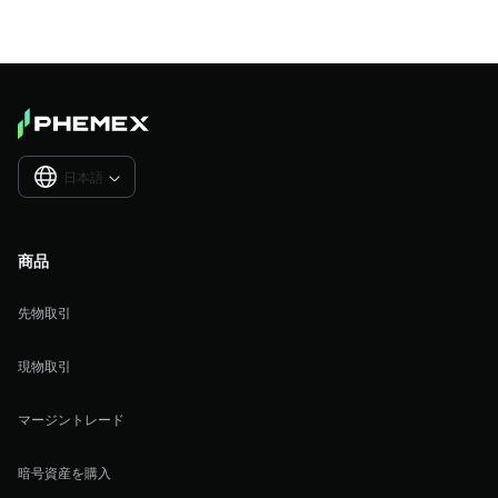
日本語

商品
先物取引
現物取引
マージントレード
暗号資産を購入