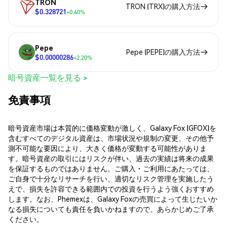
TRON
TRON (TRX)の購入方法
$0.328721
+0.40%
Pepe
Pepe (PEPE)の購入方法
$0.00000286
+2.20%
暗号資産一覧を見る >
免責事項
暗号資産市場は本質的に価格変動が激しく、Galaxy Fox (GFOX)を
含むすべてのデジタル資産は、市場状況や規制の変更、その他予
測不可能な要因により、大きく価格が変動する可能性がありま
す。暗号資産の取引にはリスクが伴い、過去の実績は将来の成果
を保証するものではありません。ご購入・ご利用にあたっては、
ご自身で十分なリサーチを行い、適切なリスク管理を実施したう
えで、損失を許容できる範囲内での投資を行うよう強くおすすめ
します。なお、Phemexは、Galaxy Foxの売買によって生じたいか
なる損失についても責任を負いかねますので、あらかじめご了承
ください。