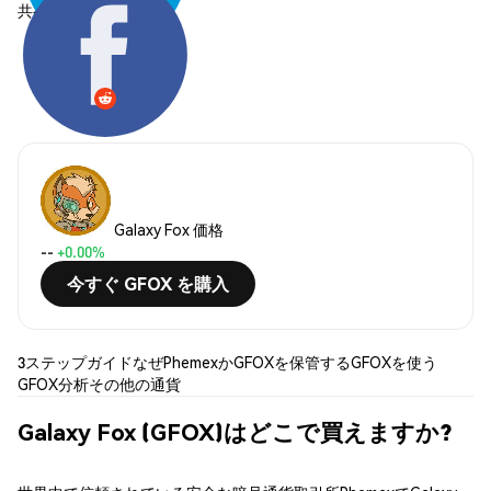
共有する:
Galaxy Fox 価格
--
+0.00%
今すぐ GFOX を購入
3ステップガイド
なぜPhemexか
GFOXを保管する
GFOXを使う
GFOX分析
その他の通貨
Galaxy Fox (GFOX)はどこで買えますか?