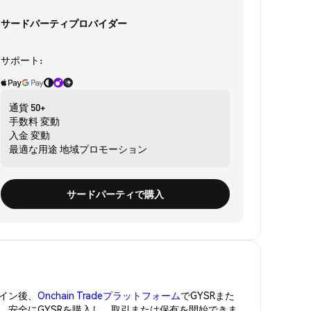
サードパーティプロバイダー
サポート:
通貨
50+
手数料
変動
入金
変動
最適な用途
地域プロモーション
サードパーティで購入
イン後、
Onchain Tradeプラットフォーム
でGYSRまた
管。安全にGYSRを購入し、取引または保有を開始できま