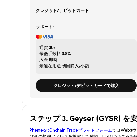
クレジット/デビットカード
サポート:
通貨
30+
最低手数料
0.8%
入金
即時
最適な用途
初回購入/小額
クレジット/デビットカードで購入
ステップ 3. Geyser (GYSR
PhemexのOnchain Tradeプラットフォーム
ではWeb
はその契約アドレスを検索して確認。USDTでGYSRを