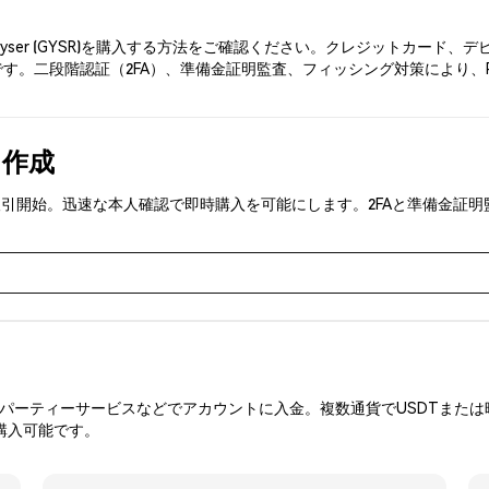
eyser (GYSR)を購入する方法をご確認ください。クレジットカー
す。二段階認証（2FA）、準備金証明監査、フィッシング対策により、Ph
を作成
YSR)を取引開始。迅速な本人確認で即時購入を可能にします。2FAと準備
ーティーサービスなどでアカウントに入金。複数通貨でUSDTまたは暗
購入可能です。