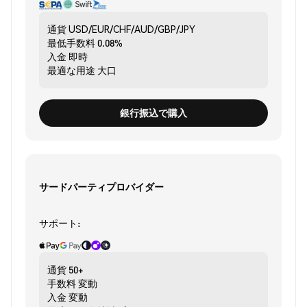
通貨
USD/EUR/CHF/AUD/GBP/JPY
最低手数料
0.08%
入金
即時
最適な用途
大口
銀行振込で購入
サードパーティプロバイダー
サポート:
通貨
50+
手数料
変動
入金
変動