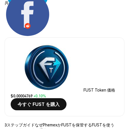
共有する:
FUST Token 価格
$0.00004769
+0.10%
今すぐ FUST を購入
3ステップガイド
なぜPhemexか
FUSTを保管する
FUSTを使う