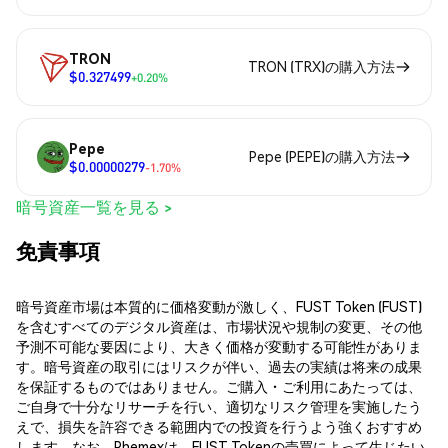
TRON
TRON (TRX)の購入方法
$0.327499
+0.20%
Pepe
Pepe (PEPE)の購入方法
$0.00000279
-1.70%
暗号資産一覧を見る >
免責事項
暗号資産市場は本質的に価格変動が激しく、FUST Token (FUST)
を含むすべてのデジタル資産は、市場状況や規制の変更、その他
予測不可能な要因により、大きく価格が変動する可能性がありま
す。暗号資産の取引にはリスクが伴い、過去の実績は将来の成果
を保証するものではありません。ご購入・ご利用にあたっては、
ご自身で十分なリサーチを行い、適切なリスク管理を実施したう
えで、損失を許容できる範囲内での投資を行うよう強くおすすめ
します。なお、Phemexは、FUST Tokenの売買によって生じたい