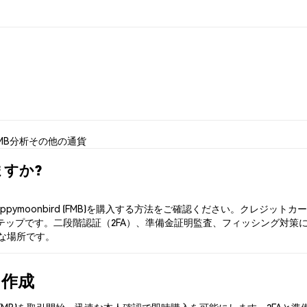
MB分析
その他の通貨
えますか?
appymoonbird (FMB)を購入する方法をご確認ください。クレジ
プです。二段階認証（2FA）、準備金証明監査、フィッシング対策により、Ph
適な場所です。
を作成
bird (FMB)を取引開始。迅速な本人確認で即時購入を可能にします。2