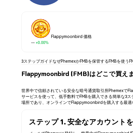
Flappymoonbird 価格
--
+0.00%
3ステップガイド
なぜPhemexか
FMBを保管する
FMBを使う
F
Flappymoonbird (FMB)はどこで買
世界中で信頼されている安全な暗号通貨取引所PhemexでFl
サービスを使って、低手数料でFMBを購入できる簡単な3ステッ
場所であり、オンラインでFlappymoonbirdを購入する最
ステップ 1. 安全なアカウント
メールでPhemexに登録し、世界中でFlappymoon