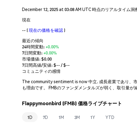
December 12, 2025 at 03:08 AM UTC 時点のリア
現在
--
(
現在の価格を確認
)
最近の傾向
24時間変動:
+0.00%
7日間変動:
+0.00%
市場価値:
$0.00
7日間高値/安値: $
--
/ $
--
コミュニティの感情
The community sentiment is now 中
も理由です。 FMBのファンダメンタルズが弱く、取引量
Flappymoonbird (FMB) 価格ライブチャート
1D
7D
1M
3M
1Y
YTD