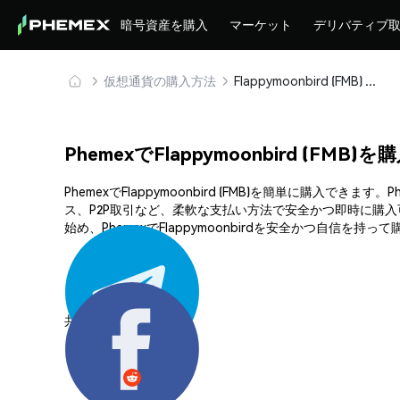
暗号資産を購入
マーケット
デリバティブ
仮想通貨の購入方法
Flappymoonbird (FMB) を安全に購入・保管
PhemexでFlappymoonbird (FMB
PhemexでFlappymoonbird (FMB)を簡単に
ス、P2P取引など、柔軟な支払い方法で安全かつ即時に購
始め、PhemexでFlappymoonbirdを安全かつ自信を持
共有する: